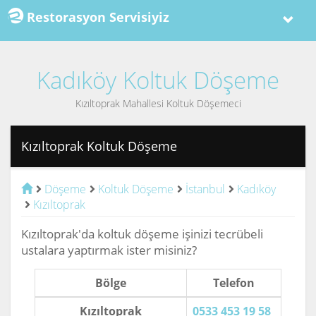
Restorasyon Servisiyiz
Kadıköy Koltuk Döşeme
Kızıltoprak Mahallesi Koltuk Döşemeci
Kızıltoprak Koltuk Döşeme
Döşeme
Koltuk Döşeme
İstanbul
Kadıköy
Kızıltoprak
Kızıltoprak'da koltuk döşeme işinizi tecrübeli
ustalara yaptırmak ister misiniz?
Bölge
Telefon
Kızıltoprak
0533 453 19 58