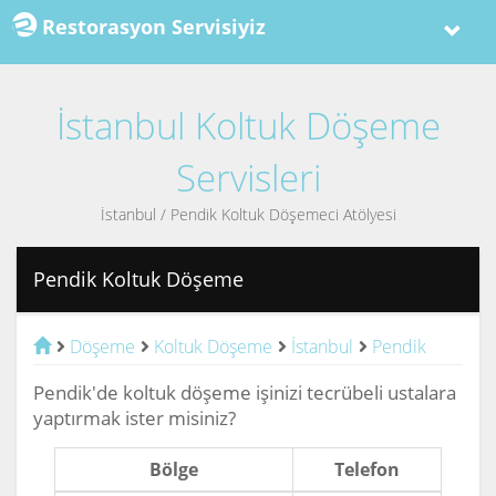
Restorasyon Servisiyiz
İstanbul Koltuk Döşeme
Servisleri
İstanbul / Pendik Koltuk Döşemeci Atölyesi
Pendik Koltuk Döşeme
Döşeme
Koltuk Döşeme
İstanbul
Pendik
Pendik'de koltuk döşeme işinizi tecrübeli ustalara
yaptırmak ister misiniz?
Bölge
Telefon