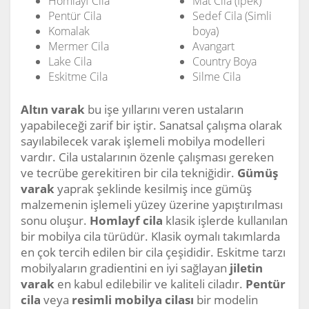
Homlayf Cila
Mat Cila (İpek)
Pentür Cila
Sedef Cila (Simli
Komalak
boya)
Mermer Cila
Avangart
Lake Cila
Country Boya
Eskitme Cila
Silme Cila
Altın varak
bu işe yıllarını veren ustaların
yapabileceği zarif bir iştir. Sanatsal çalışma olarak
sayılabilecek varak işlemeli mobilya modelleri
vardır. Cila ustalarının özenle çalışması gereken
ve tecrübe gerekitiren bir cila tekniğidir.
Gümüş
varak
yaprak şeklinde kesilmiş ince gümüş
malzemenin işlemeli yüzey üzerine yapıştırılması
sonu oluşur.
Homlayf cila
klasik işlerde kullanılan
bir mobilya cila türüdür. Klasik oymalı takımlarda
en çok tercih edilen bir cila çeşididir. Eskitme tarzı
mobilyaların gradientini en iyi sağlayan
jiletin
varak
en kabul edilebilir ve kaliteli ciladır.
Pentür
cila
veya
resimli mobilya cilası
bir modelin