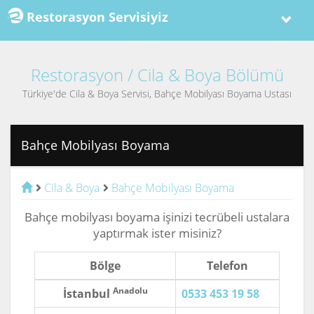
Restorasyon Servisiyiz
Restorasyon / Cila & Boya Bölümü
Türkiye'de Cila & Boya Servisi, Bahçe Mobilyası Boyama Ustası
Bahçe Mobilyası Boyama
Cila & Boya
Bahçe Mobilyası Boyama
Bahçe mobilyası boyama işinizi tecrübeli ustalara
yaptırmak ister misiniz?
Bölge
Telefon
Anadolu
İstanbul
0533 453 19 58