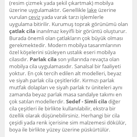
(resim çizmek yada şekil çıkartmak) mobilya
üzerine uygulamaktır. Genellikle
lake
üzerine
vurulan
ceviz
yada varak tarzı işlemlerle
uygulama bitirilir. Kurumuş toprak görünümü olan
çatlak cila
inanılmaz keyifli bir görüntü oluşturur.
Burada önemli olan çatlakların çok büyük olması
gerekmektedir. Modern mobilya tasarımlarının
özel köşelerini süsleyen ustalık eseri mobilya
cilasıdır.
Parlak cila
son yıllarında revaçta olan
mobilya cila uygulamasıdır. Sanalsal bir faaliyeti
yoktur. En çok tercih edilen alt modelleri, beyaz
ve siyah parlak cila çeşitleridir. Kırmızı parlak
mutfak dolapları ve siyah parlak tv üniteleri aynı
zamanda beyaz parlak masa sandalye takımı en
çok satılan modellerdir.
Sedef - Simli cila
diğer
cila çeşitleri ile birlikte kullanılabilir, ekstra bir
özellik olarak düşünebilirsiniz. Herhangi bir cila
çeşidi yada renk içerisine sim malzemesi dökülür,
boya ile birlikte yüzey üzerine püskürtülür.